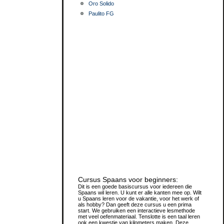
Oro Solido
Paulito FG
Cursus Spaans voor beginners:
Dit is een goede basiscursus voor iedereen die
Spaans wil leren. U kunt er alle kanten mee op. Wilt
u Spaans leren voor de vakantie, voor het werk of
als hobby? Dan geeft deze cursus u een prima
start. We gebruiken een interactieve lesmethode
met veel oefenmateriaal. Tenslotte is een taal leren
ook een kwestie van kilometers maken. Deze