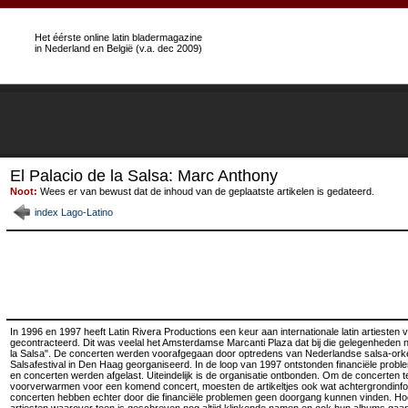
Het éérste online latin bladermagazine
in Nederland en België (v.a. dec 2009)
El Palacio de la Salsa: Marc Anthony
Noot:
Wees er van bewust dat de inhoud van de geplaatste artikelen is gedateerd.
index Lago-Latino
In 1996 en 1997 heeft Latin Rivera Productions een keur aan internationale latin artieste
gecontracteerd. Dit was veelal het Amsterdamse Marcanti Plaza dat bij die gelegenheden
la Salsa". De concerten werden voorafgegaan door optredens van Nederlandse salsa-orkes
Salsafestival in Den Haag georganiseerd. In de loop van 1997 ontstonden financiële pro
en concerten werden afgelast. Uiteindelijk is de organisatie ontbonden. Om de concerten t
voorverwarmen voor een komend concert, moesten de artikeltjes ook wat achtergrondinfo
concerten hebben echter door die financiële problemen geen doorgang kunnen vinden. Hoewel