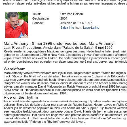
artiesten waarover toen is geschreven nog altijd klinkende namen en ook hun albums gaan
reden om deze reeks artikeltjes uit het archief te lichten en als leesvoer integraal op deze 
Tekst:
Otto van Helden
Geplaatst in:
2004
Periode:
Artikelen uit 1996-1997
Salsa Info
i.s.m.
Lago-Latino
Marc Anthony - 9 mei 1996 onder voorbehoud: Marc Anthony!
Latin Rivera Productions, Amsterdam (Palacio de la Salsa), 9 mei 1996
Reeds eerder is gepoogd deze Mexicaanse top-artiest naar Nederland te halen (red.: niet c
geboren op 16 september 1969 in New York. Zijn ouders zijn van Puertoricaanse afkomst)
vrijwel zeker dat het ons wel zal lukken. De onderhandelingen zijn inmiddels al zo ver gev
wij onder voorbehoud een optreden van deze topartiest op 9 mei a.s. durven aan te kondi
Wereldfaam
Marc Anthony verwierf wereldfaam met zijn in 1992 uitgebrachte album "When the night is 
track "Ride on the Rhythm" van dat album bereikte een nummer 1 plaats in de Billboard's hi
daarmee verworven bekendheid heeft hij vervolgens gebruikt om een groot latino publiek t
Omgekeerd wou hij ook de latino-muziek onder de aandacht van een breder publiek bren
advies van zijn manager David Maldonado en Ralph Mercado bracht hij eind 1993 het sal
"Otra nota" uit. Het album scoorde in 1995 dubbel platina en werd door het tijdschrift Latin
uitgeroepen tot beste album van het jaar 1994.
Ride on the rhythm
Als zo veel artiesten groeide hij op in een muzikale omgeving. Hij balanceerde daarbij tus
culturen. Enerzijds de latin-cultuur met sterren als Rubén Blades, Hector Lavoe en Willie C
Anderzijds de westerse populaire muziek van bands als "Air Supplie". Zijn talenten werde
zeer jeugdige leeftijd ontdekt door zanger/producer David Harris die hem en zijn zuster ge
achtergrondmuziek. Het bleek het begin van een professionele carrière in de showbizz, zo
muziek als in de film. Het meest bekende product van hem werd het album "When the night
waarvan het liedje "Ride on the Rhythm" een wereldhit werd.