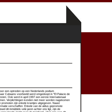
n voor een optreden op een Nederlands podium
 naar Cubaans voorbeeld werd omgedoopt in "El Palacio de
ten. Ook werd in april 1997 een eerste Internationaal
blemen. Verplichtingen konden niet meer worden nagekomen
e promoten zijn enkele krantjes uitgegeven. Naast
rmatie verschaffen. Enkele van de aldus gepromote
 dit inmiddels vele jaren achter ons ligt, zijn de