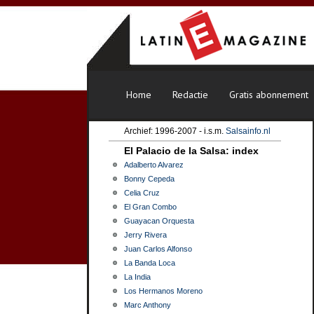
Home
Redactie
Gratis abonnement
Archief:
1996-2007 - i.s.m.
Salsainfo.nl
El Palacio de la Salsa: index
Adalberto Alvarez
Bonny Cepeda
Celia Cruz
El Gran Combo
Guayacan Orquesta
Jerry Rivera
Juan Carlos Alfonso
La Banda Loca
La India
Los Hermanos Moreno
Marc Anthony