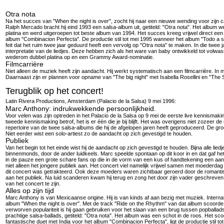
Otra nota
Na het succes van "When the night is over", zocht hij naar een nieuwe wending voor zijn
Ralph Mercado bracht hij eind 1993 een salsa-album uit, getiteld: "Otra nota". Het album
platina en werd uitgeroepen tot beste album van 1994. Het succes kreeg vrijwel direct een v
album "Combinacion Perfecta". De productie stil tot mei 1995 wanneer het album "Todo a su 
feit dat het ruim twee jaar geduurd heeft een vervolg op "Otra nota" te maken. In die twee jaa
interpretatie van de liedjes. Deze hebben zich als het ware van baby ontwikkeld tot volwasse
wederom dubbel platina op en een Grammy Award-nominatie.
Filmcarrière
Niet alleen de muziek heeft zijn aandacht. Hij werkt systematisch aan een filmcarrière. In 
Daarnaast zijn er plannen voor opname van "The big night" met Isabella Rosellini en "The 
Terugblik op het concert!
Latin Rivera Productions, Amsterdam (Palacio de la Salsa) 9 mei 1996:
Marc Anthony: indrukwekkende persoonlijkheid.
Voor velen was zijn optreden in het Palacio de la Salsa op 9 mei de eerste live kennismaki
tweede kennismaking betrof, het is er één die je bij blijft. Het was overigens niet zozeer d
repertoire van de twee salsa-albums die hij de afgelopen jaren heeft geproduceerd. De groo
Niet eerder wist een solo-artiest zo de aandacht op zich gevestigd te houden.
Publiek
Van het begin tot het einde wist hij de aandacht op zich gevestigd te houden. Bijna alle l
binnenmonds, door de ander luidkeels. Marc speelde spontaan op dit koor in en dat gaf he
in de pauze een grote schare fans op die in de vorm van een kus of handtekening een aan
niet alleen het jongere publiek aan. Het concert viel namelijk vrijwel samen met moederdag
dit concert was getrakteerd. Ook deze moeders waren zichtbaar geroerd door de romantische
aan het publiek. Na luid scanderen kwam hij terug en zong het door zijn vader geschreven 
van het concert te zijn.
Alles op zijn tijd
Marc Anthony is van Mexicaanse origine. Hij is van kinds af aan bezig met muziek. Internat
album "When the night is over". Met de track "Ride on the Rhythm" van dat album scoorde h
verworven populariteit is hij gaan gebruiken voor het slaan van een brug tussen popballads
prachtige salsa-ballads, getiteld: "Otra nota". Het album was een schot in de roos. Het sc
fantastische duet met India voor het album "Combinacion Perfecta", ligt de productie stil 