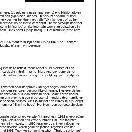
 carrière. Op advies van zijn manager David Maldonado en
 werd een gigantisch succes. Het album scoorde dubbel
ervolg met het duet met India "Vivir lo nuestro" op het
tiempo" op de markt verschijnt. De titel verwijst naar het
r is hij "gerijpt" en dat heeft zijn weerslag gehad op zijn
ne. Alles heeft zijn tijd nodig..... Het album leverde hem
mei 1995 maakte hij zijn debuut in de film "The Hackers".
Substitute" met Tom Berenger.
ng met deze artiest. Maar of het nu een eerste of een
e muziek die indruk maakte. Marc Anthony putte uit het
tste indruk maakte ontegenzeggelijk zijn persoonlijkheid.
iedjes werden door het publiek meegezongen; door de één
t concert een zeer persoonlijke dimensie. Het leverde hem
denken aan hun idool wilde hebben. Marc sprak daarbij
 en ons bleek dat een groot aantal moeders door familie op
 salsa-ballads. Alles kwam tot een climax bij zijn toegift
nummer "El ultimo beso". Het bleek een perfecte afsluiting
ionale bekendheid verwierf hij met het in 1992 uitgebrachte
ij in vele landen een vette nummer 1 hit. Zijn hiermee
 en latin-muziek. In 1993 resulteert dat in een album met
oorde diverse keren goud en platina. Afgezien van het
tot mei 1995. Toen verscheen het album "Todo a su tiempo"