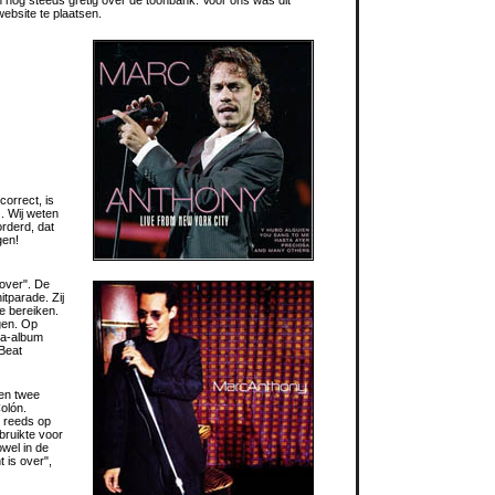
 nog steeds gretig over de toonbank. Voor ons was dit
website te plaatsen.
orrect, is
. Wij weten
orderd, dat
gen!
over". De
tparade. Zij
e bereiken.
gen. Op
sa-album
 Beat
sen twee
olón.
n reeds op
bruikte voor
wel in de
 is over",