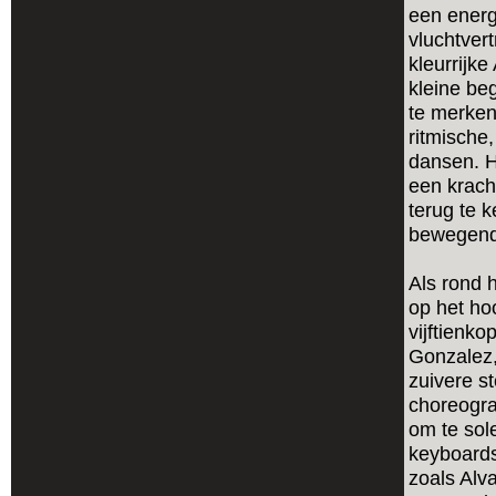
een energ
vluchtver
kleurrijke
kleine be
te merken
ritmische
dansen. H
een krach
terug te 
bewegend,
Als rond 
op het ho
vijftienko
Gonzalez, 
zuivere s
choreogra
om te sol
keyboards
zoals Alv