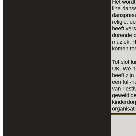
Het wordt
line-dans
dansprese
religie, 
heeft ver
durende o
muziek. H
komen to
Tot slot 
UK. We ho
heeft zij
een full-
van Festi
geweldige
kinderdor
organisati