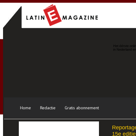
Het éérste onli
in Nederland en
Home
Redactie
Gratis abonnement
Reportage
15e editie