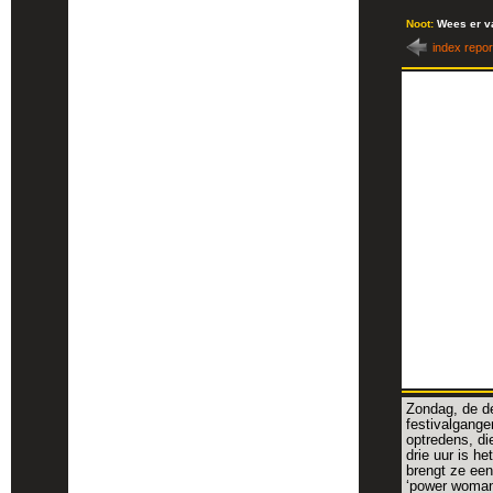
Noot:
Wees er va
i
ndex repo
Zondag, de de
festivalgange
optredens, di
drie uur is he
brengt ze een
‘power woman