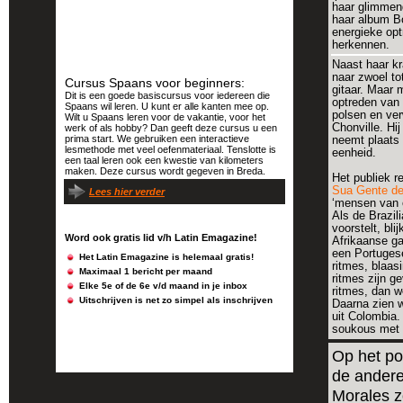
haar glimmend
haar album Bo
energieke opt
herkennen.
Naast haar kr
naar zwoel to
Cursus Spaans voor beginners:
gitaar. Maar 
Dit is een goede basiscursus voor iedereen die
optreden van 
Spaans wil leren. U kunt er alle kanten mee op.
polsen en ver
Wilt u Spaans leren voor de vakantie, voor het
Chonville. Hi
werk of als hobby? Dan geeft deze cursus u een
prima start. We gebruiken een interactieve
neemt plaats
lesmethode met veel oefenmateriaal. Tenslotte is
eenheid.
een taal leren ook een kwestie van kilometers
maken. Deze cursus wordt gegeven in Breda.
Het publiek r
Sua Gente de
Lees hier verder
‘mensen van o
Als de Brazil
voorstelt, bl
Word ook gratis lid v/h Latin Emagazine!
Afrikaanse g
een Portugese
Het Latin Emagazine is helemaal gratis!
ritmes, blaas
Maximaal 1 bericht per maand
ritmes zijn g
Elke 5e of de 6e v/d maand in je inbox
ritmes, dan w
Uitschrijven is net zo simpel als inschrijven
Daarna zien w
uit Colombia.
soukous met C
Op het po
de andere
Morales z