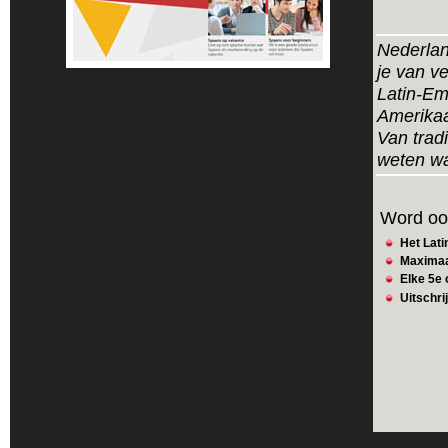
Nederlan
je van ve
Latin-Em
Amerikaa
Van tradi
weten wa
Word ook
Het Lati
Maximaa
Elke 5e 
Uitschri