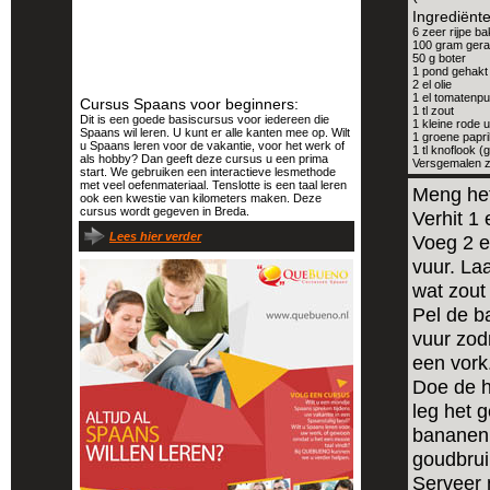
Ingrediënt
6 zeer rijpe 
100 gram gera
50 g boter
1 pond gehakt
2 el olie
1 el tomatenp
Cursus Spaans voor beginners:
1 tl zout
Dit is een goede basiscursus voor iedereen die
1 kleine rode 
Spaans wil leren. U kunt er alle kanten mee op. Wilt
1 groene papr
u Spaans leren voor de vakantie, voor het werk of
1 tl knoflook (
als hobby? Dan geeft deze cursus u een prima
Versgemalen z
start. We gebruiken een interactieve lesmethode
met veel oefenmateriaal. Tenslotte is een taal leren
Meng het
ook een kwestie van kilometers maken. Deze
cursus wordt gegeven in Breda.
Verhit 1 
Lees hier verder
Voeg 2 e
vuur. La
wat zout
Pel de b
vuur zod
een vork
Doe de h
leg het 
bananenm
goudbrui
Serveer 