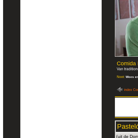
Comida 
Van tradition
Noot:
Wees er
index Co
Pastel
(uit de Do