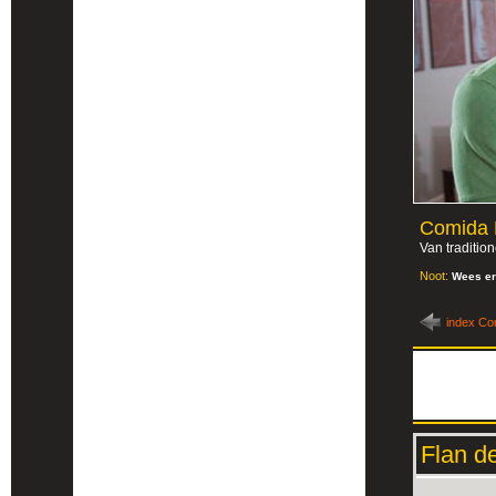
Comida 
Van tradition
Noot:
Wees er
index Co
Flan d