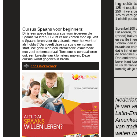
Ingrediënt
125 ml tequila 
250 ml vers ge
125 ml vers g
1 el chili poede
Cursus Spaans voor beginners:
Sprenkel 100 g
Blijf roeren, t
Dit is een goede basiscursus voor iedereen die
(ronde) bakvor
Spaans wil leren. U kunt er alle kanten mee op. Wilt
en vanille in e
u Spaans leren voor de vakantie, voor het werk of
Schenk dan in
als hobby? Dan geeft deze cursus u een prima
braadslee en b
start. We gebruiken een interactieve lesmethode
dat je in het m
met veel oefenmateriaal. Tenslotte is een taal leren
de braadslee, 
ook een kwestie van kilometers maken. Deze
Dan omkeren o
cursus wordt gegeven in Breda.
bovenkant lop
Nu is de flan k
Lees hier verder
korrelig als j
Nederlan
je van ve
Latin-Em
Amerikaa
Van tradi
weten wa