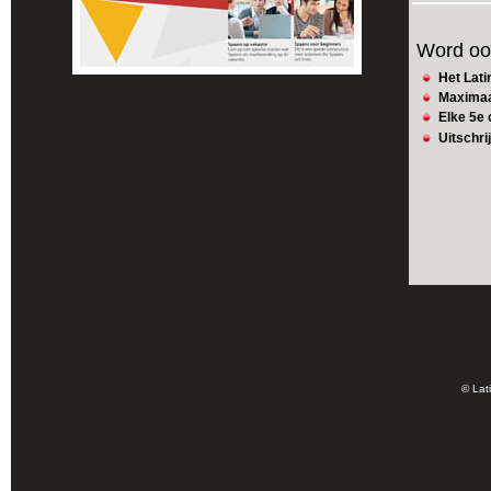
Word ook
Het Lati
Maximaa
Elke 5e 
Uitschri
© Lat