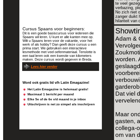
te veel gezeg
verbazing, pl
No zich niet 
zanger duikt 
hilariteit va
Cursus Spaans voor beginners:
Showti
Dit is een goede basiscursus voor iedereen die
Spaans wil leren. U kunt er alle kanten mee op.
Adam & C
Wilt u Spaans leren voor de vakantie, voor het
Vervolge
werk of als hobby? Dan geeft deze cursus u een
prima start. We gebruiken een interactieve
Zoukmoti
lesmethode met veel oefenmateriaal. Tenslotte is
een taal leren ook een kwestie van kilometers
worden. 
maken. Deze cursus wordt gegeven in Breda.
geslaagd 
Lees hier verder
voorbere
verbouwi
Word ook gratis lid v/h Latin Emagazine!
garderobe
Het Latin Emagazine is helemaal gratis!
Dat viel 
Maximaal 1 bericht per maand
vervelen
Elke 5e of de 6e v/d maand in je inbox
Uitschrijven is net zo simpel als inschrijven
Maar ond
gasten, a
collega-o
om van d