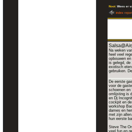
Noot:
Wees er va
index repo
Salsa@Airpo
Na weken van 
heel veel reg
opbouwen en o
is gelegd, de
exotisch eten
gebruiken. De
De eerste gas
voor de gast
schoenen en k
omlijsting is
en Dj Incogni
cockpit en de
workshop Bac
dames en here
met zijn alle
hun eerste ba
Steve The Org
veel fun en g