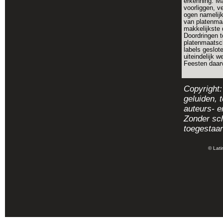
erkenning. Ma
voorliggen, ve
ogen namelij
van platenmaa
makkelijkste 
Doordringen 
platenmaatsch
labels geslote
uiteindelijk w
Feesten daarv
Copyright:
geluiden, 
auteurs- e
Zonder sch
toegestaan
© Lati