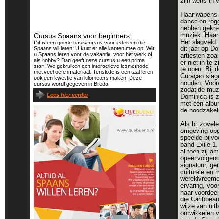
zijn wens in 
Haar wapens b
dance en regg
hebben gekreg
Cursus Spaans voor beginners:
muziek. Haar 
Het slagveld:
Dit is een goede basiscursus voor iedereen die
Spaans wil leren. U kunt er alle kanten mee op. Wilt
dit jaar op D
u Spaans leren voor de vakantie, voor het werk of
artiesten zoa
als hobby? Dan geeft deze cursus u een prima
er niet in te 
start. We gebruiken een interactieve lesmethode
te open. Bij 
met veel oefenmateriaal. Tenslotte is een taal leren
Curaçao slage
ook een kwestie van kilometers maken. Deze
houden. Voorw
cursus wordt gegeven in Breda.
zodat de muzi
Lees hier verder
Dominica is z
met één album
de noodzakeli
Als bij zovel
omgeving opgr
speelde bijvo
band Exile 1.
al toen zij a
opeenvolgend
signatuur, ge
culturele en 
wereldvreemd
ervaring, voo
haar voordeel
die Caribbean
wijze van uit
ontwikkelen v