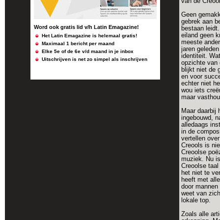
van de Creool
Geen gemakkel
gebrek aan b
Word ook gratis lid v/h Latin Emagazine!
bestaan leidt.
eiland geen k
Het Latin Emagazine is helemaal gratis!
meeste andere
Maximaal 1 bericht per maand
jaren geleden
Elke 5e of de 6e v/d maand in je inbox
identiteit. Wa
Uitschrijven is net zo simpel als inschrijven
opzichte van 
blijkt niet d
en voor succe
echter niet h
wou iets creë
maar vasthoud
Maar daarbij h
ingebouwd, na
alledaags ins
in de composi
vertellen ove
Creools is nie
Creoolse poëz
muziek. Nu is
Creoolse taal
het niet te v
heeft met all
door mannen 
weet van zich
lokale top.
Zoals alle art