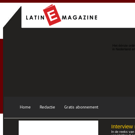
Het éérste onli
in Nederland en
Home
Redactie
Gratis abonnement
Interview
In de reeks van 