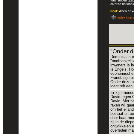
van Helden (Lag
diverse national
Noot:
Wees er va
index inter
"Onder d
Dominica is e
"onafhankelij
inwoners is he
is Engels. Ho
economische z
Franstalige e
Onder deze o
identiteit ee
Er zijn mense
David tegen G
David. Met ha
raken wij gaa
om het eiland
bestaat uit e
door haar moe
zij in de die
ontwikkelen e
overleden maa