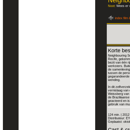
Neighb
Noot:
Wees er v
index film
Korte bes
Neighbouring So
Recife, gekenme
bezit van één ri
werksters. Buit
de samenleving.
tussen de perso
gegarandeerde v
wending.
In dit zelfverz
vernislaag van 
Weissberg van V
de Braziliaanse
geacteerd en is
gebruik van muz
124 min. | 2012
Distributeur: E
Geplaatst: okto
Cast & c