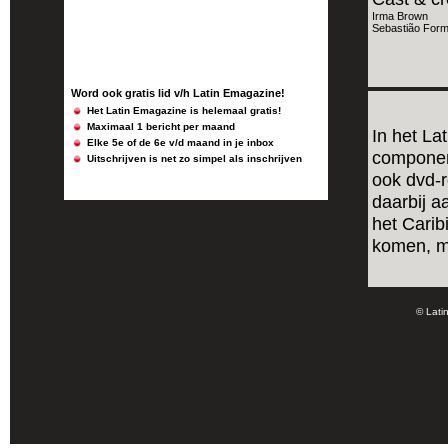
Irma Brown
Sebastião Form
Word ook gratis lid v/h Latin Emagazine!
Het Latin Emagazine is helemaal gratis!
Maximaal 1 bericht per maand
In het La
Elke 5e of de 6e v/d maand in je inbox
component
Uitschrijven is net zo simpel als inschrijven
ook dvd-r
daarbij a
het Carib
komen, ma
© Lati