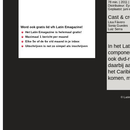
78 min. | 2011 |
Distributeur: Ey
Geplaatst: juni 
Cast & c
Lisa Fávero
Sonia Guedes
Word ook gratis lid v/h Latin Emagazine!
Luiz Serra
Het Latin Emagazine is helemaal gratis!
Maximaal 1 bericht per maand
Elke 5e of de 6e v/d maand in je inbox
In het La
Uitschrijven is net zo simpel als inschrijven
component
ook dvd-r
daarbij a
het Carib
komen, ma
© Lati