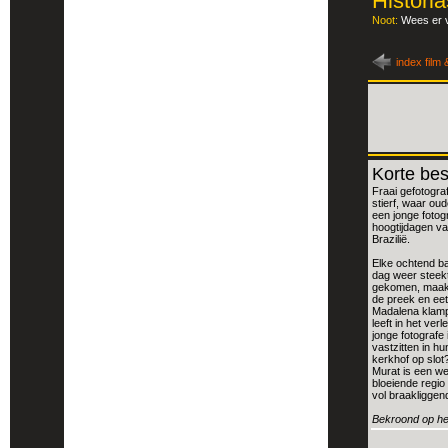
Histori
Noot:
Wees er v
index film
Korte bes
Fraai gefotogr
stierf, waar ou
een jonge foto
hoogtijdagen va
Brazilië.
Elke ochtend ba
dag weer steekt
gekomen, maakt 
de preek en ee
Madalena klamp
leeft in het ve
jonge fotografe 
vastzitten in h
kerkhof op slot
Murat is een we
bloeiende regio
vol braakligge
Bekroond op het