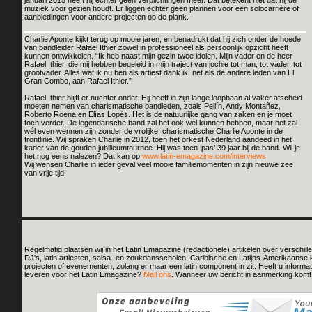
januari 2015 heeft hij echter geen verplichtingen meer. Dat betekent niet dat hij de
muziek voor gezien houdt. Er liggen echter geen plannen voor een solocarrière of
aanbiedingen voor andere projecten op de plank.
Charlie Aponte kijkt terug op mooie jaren, en benadrukt dat hij zich onder de hoede
van bandleider Rafael Ithier zowel in professioneel als persoonlijk opzicht heeft
kunnen ontwikkelen. “Ik heb naast mijn gezin twee idolen. Mijn vader en de heer
Rafael Ithier, die mij hebben begeleid in mijn traject van jochie tot man, tot vader, tot
grootvader. Alles wat ik nu ben als artiest dank ik, net als de andere leden van El
Gran Combo, aan Rafael Ithier.”
Rafael Ithier blijft er nuchter onder. Hij heeft in zijn lange loopbaan al vaker afscheid
moeten nemen van charismatische bandleden, zoals Pellín, Andy Montañez,
Roberto Roena en Elías Lopés. Het is de natuurlijke gang van zaken en je moet
toch verder. De legendarische band zal het ook wel kunnen hebben, maar het zal
wél even wennen zijn zonder de vrolijke, charismatische Charlie Aponte in de
frontlinie. Wij spraken Charlie in 2012, toen het orkest Nederland aandeed in het
kader van de gouden jubilieumtournee. Hij was toen ‘pas’ 39 jaar bij de band. Wil je
het nog eens nalezen? Dat kan op
www.latin-emagazine.com/interviews
Wij wensen Charlie in ieder geval veel mooie familiemomenten in zijn nieuwe zee
van vrije tijd!
Regelmatig plaatsen wij in het Latin Emagazine (redactionele) artikelen over verschille
DJ's, latin artiesten, salsa- en zoukdansscholen, Caribische en Latijns-Amerikaanse ku
projecten of evenementen, zolang er maar een latin component in zit. Heeft u informati
leveren voor het Latin Emagazine?
Mail ons
. Wanneer uw bericht in aanmerking komt 