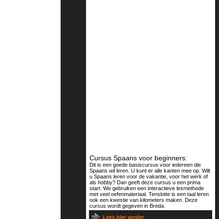
Cursus Spaans voor beginners:
Dit is een goede basiscursus voor iedereen die
Spaans wil leren. U kunt er alle kanten mee op. Wilt
u Spaans leren voor de vakantie, voor het werk of
als hobby? Dan geeft deze cursus u een prima
start. We gebruiken een interactieve lesmethode
met veel oefenmateriaal. Tenslotte is een taal leren
ook een kwestie van kilometers maken. Deze
cursus wordt gegeven in Breda.
Lees hier verder