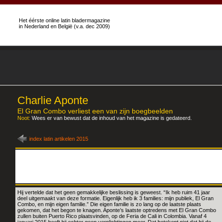
Het éérste online latin bladermagazine
in Nederland en België (v.a. dec 2009)
Charlie Aponte
El Gran Combo verliest een van zijn boegbeelden
Noot:
Wees er van bewust dat de inhoud van het magazine is gedateerd.
index latin artikelen 2015
Hij vertelde dat het geen gemakkelijke beslissing is geweest. “Ik heb ruim 41 jaar
deel uitgemaakt van deze formatie. Eigenlijk heb ik 3 families: mijn publiek, El Gran
Combo, en mijn eigen familie.” Die eigen familie is zo lang op de laatste plaats
gekomen, dat het begon te knagen. Aponte’s laatste optredens met El Gran Combo
zullen buiten Puerto Rico plaatsvinden, op de Feria de Cali in Colombia. Vanaf 4