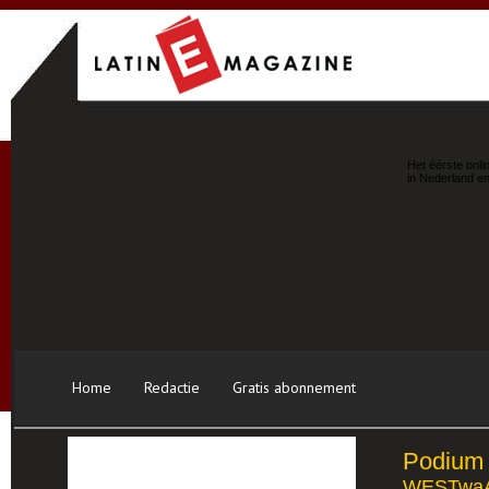
Het éérste onli
in Nederland en
Home
Redactie
Gratis abonnement
Podium
WESTwa