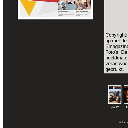
Copyright:
op met de
Emagazine 
Foto's: De
beeldmater
verantwoor
gebruikt.
jan'12
f
© Lati