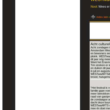
Noot:
Wees er 
index latin 
Acht cultur
Acht zondagen i
Amsterdam West
en bewoners een
ploink. WESTwaA
dit jaar nóg me
Want het Erasmu
Tim streken er i
en duiken dit ja
in juli en augus
WESTwaARTSdag a
brood, huisgem
“Het festival is 
familie gaan voe
meer betrokken 
raad van gastp
de zondaagse ag
dacht deze buur
WESTwaARTS vor
mee én doet mee