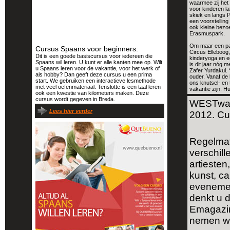
waarmee zij het
voor kinderen 
skiek en langs 
een voorstellin
ook kleine bezo
Erasmuspark.
Om maar een paa
Cursus Spaans voor beginners:
Circus Elleboog
Dit is een goede basiscursus voor iedereen die
kinderyoga en e
Spaans wil leren. U kunt er alle kanten mee op. Wilt
is dit jaar nóg 
u Spaans leren voor de vakantie, voor het werk of
Zafer Yurdakul. “
als hobby? Dan geeft deze cursus u een prima
ouder. Vanaf de 
start. We gebruiken een interactieve lesmethode
ons knutsel- en 
met veel oefenmateriaal. Tenslotte is een taal leren
vakantie zijn. 
ook een kwestie van kilometers maken. Deze
cursus wordt gegeven in Breda.
WESTwaAR
Lees hier verder
2012. Cu
Regelmati
verschill
artieste
kunst, ca
evenement
denkt u d
Emagaz
nemen wi