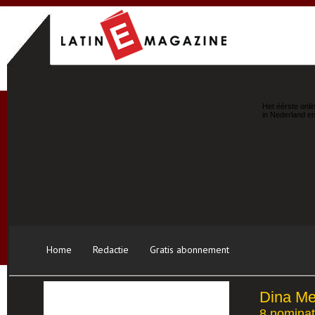
Het éérste onli
in Nederland en
Home
Redactie
Gratis abonnement
Dina Me
8 nominat