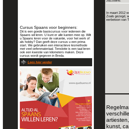
Jazzband.
In maart 2012 w
Zoals gezegd, we
eerbetoon van T
Cursus Spaans voor beginners:
Dit is een goede basiscursus voor iedereen die
Spaans wil leren. U kunt er alle kanten mee op. Wilt
u Spaans leren voor de vakantie, voor het werk of
als hobby? Dan geeft deze cursus u een prima
start. We gebruiken een interactieve lesmethode
met veel oefenmateriaal. Tenslotte is een taal leren
ook een kwestie van kilometers maken. Deze
cursus wordt gegeven in Breda.
Lees hier verder
Regelmati
verschill
artieste
kunst, ca