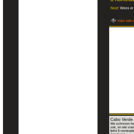
Noot:
Wees er 
index latin 
Cabo Verde
We schreven het
ook, en wie voer
liefst 8 nominat