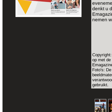
evenement
denkt u d
Emagaz
nemen wi
Copyright:
op met de
Emagazine 
Foto's: De
beeldmater
verantwoor
gebruikt.