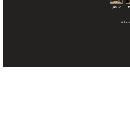
jan'12
f
© Lati