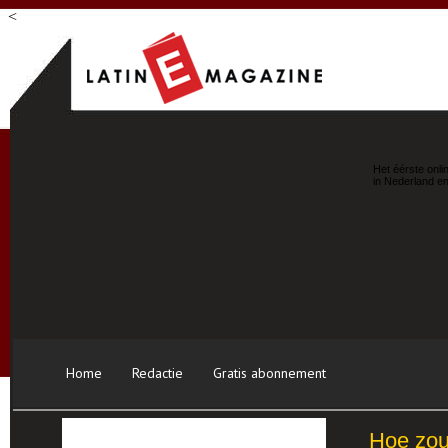
<
Het éérste onli
in Nederland en
Home
Redactie
Gratis abonnement
Hoe zou