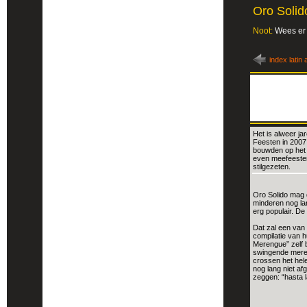
Oro Solid
Noot:
Wees er 
index latin 
Het is alweer ja
Feesten in 2007.
bouwden op het 
even meefeesten
stilgezeten.
Oro Solido mag d
minderen nog la
erg populair. De
Dat zal een van
compilatie van h
Merengue” zelf b
swingende meren
crossen het hele
nog lang niet afg
zeggen: “hasta 