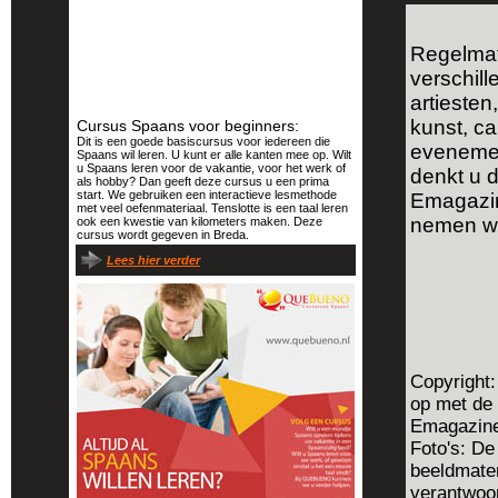
Regelmati
verschill
artieste
kunst, ca
Cursus Spaans voor beginners:
Dit is een goede basiscursus voor iedereen die
evenement
Spaans wil leren. U kunt er alle kanten mee op. Wilt
u Spaans leren voor de vakantie, voor het werk of
denkt u d
als hobby? Dan geeft deze cursus u een prima
start. We gebruiken een interactieve lesmethode
Emagaz
met veel oefenmateriaal. Tenslotte is een taal leren
nemen wi
ook een kwestie van kilometers maken. Deze
cursus wordt gegeven in Breda.
Lees hier verder
Copyright:
op met de
Emagazine 
Foto's: De
beeldmater
verantwoor