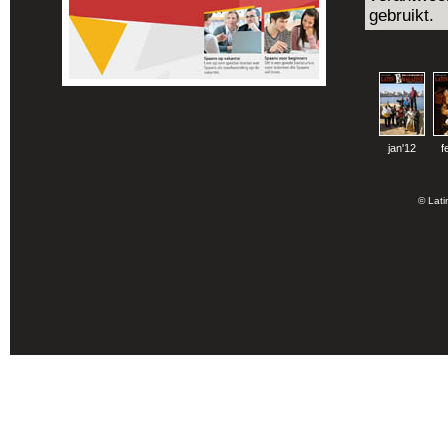
gebruikt.
jan'12
f
© Lati