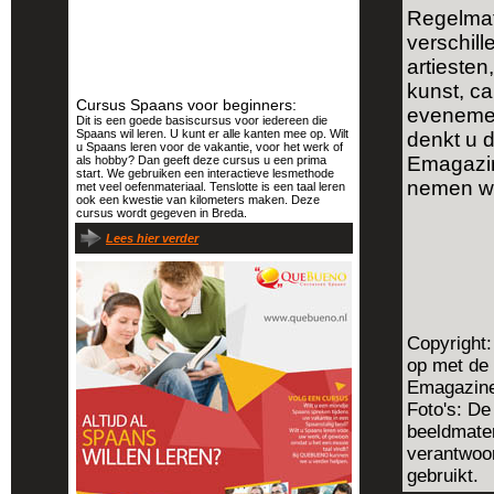
Regelmati
verschill
artieste
kunst, ca
Cursus Spaans voor beginners:
evenement
Dit is een goede basiscursus voor iedereen die
Spaans wil leren. U kunt er alle kanten mee op. Wilt
denkt u d
u Spaans leren voor de vakantie, voor het werk of
Emagaz
als hobby? Dan geeft deze cursus u een prima
start. We gebruiken een interactieve lesmethode
nemen wi
met veel oefenmateriaal. Tenslotte is een taal leren
ook een kwestie van kilometers maken. Deze
cursus wordt gegeven in Breda.
Lees hier verder
Copyright:
op met de
Emagazine 
Foto's: De
beeldmater
verantwoor
gebruikt.