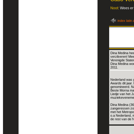
Noot:
Wees er 
index latin 
Dina Medina hee
verzilveren! Mee
Verenigde Stat
Dina Medina won
2011.
Nederland was 
Awards dit jaar
genomineerd. Na
Beste Morna ma
Liedje van het 
muziekevenement
Dina Medina (36
zangeressen zoa
met het Metropol
o.a Nederland, 
de rest van de 