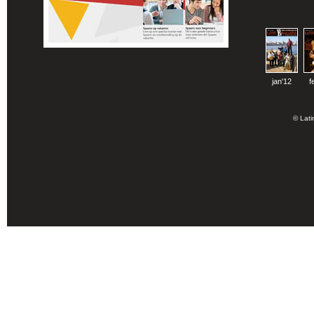
jan'12
f
© Lati