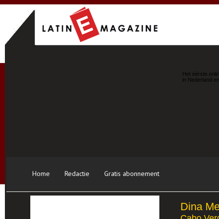
Het éérste onli
in Nederland en
Home
Redactie
Gratis abonnement
Dina Me
Cabo Ver