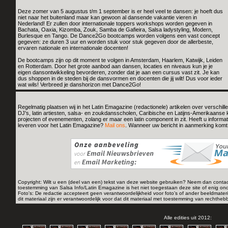
Deze zomer van 5 augustus t/m 1 september is er heel veel te dansen: je hoeft dus
niet naar het buitenland maar kan gewoon al dansende vakantie vieren in
Nederland! Er zullen door internationale toppers workshops worden gegeven in
Bachata, Oaxia, Kizomba, Zouk, Samba de Gafieira, Salsa ladystyling, Modern,
Burlesque en Tango. De Dance2Go bootcamps worden volgens een vast concept
gegeven: ze duren 3 uur en worden stuk voor stuk gegeven door de allerbeste,
ervaren nationale en internationale docenten!
De bootcamps zijn op dit moment te volgen in Amsterdam, Haarlem, Katwijk, Leiden
en Rotterdam. Door het grote aanbod aan dansen, locaties en niveaus kun je je
eigen dansontwikkeling bevorderen, zonder dat je aan een cursus vast zit. Je kan
dus shoppen in de steden bij de dansvormen en docenten die jij wilt! Dus voor ieder
wat wils! Verbreed je danshorizon met Dance2Go!
Regelmatig plaatsen wij in het Latin Emagazine (redactionele) artikelen over verschille
DJ's, latin artiesten, salsa- en zoukdansscholen, Caribische en Latijns-Amerikaanse ku
projecten of evenementen, zolang er maar een latin component in zit. Heeft u informati
leveren voor het Latin Emagazine?
Mail ons
. Wanneer uw bericht in aanmerking komt 
Copyright: Wilt u een (deel van een) tekst van deze website gebruiken? Neem dan conta
toestemming van Salsa Info/Latin Emagazine is het niet toegestaan deze site of enig on
Foto's: De redactie accepteert geen verantwoordelijkheid voor foto’s of ander beeldmater
dit materiaal zijn er verantwoordelijk voor dat dit materiaal met toestemming van rechthe
Alle edities uit 2012: