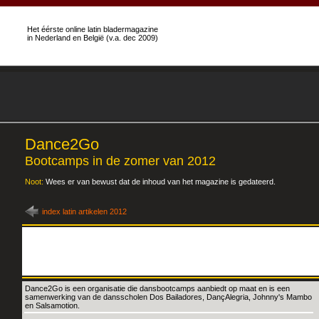
Het éérste online latin bladermagazine
in Nederland en België (v.a. dec 2009)
Dance2Go
Bootcamps in de zomer van 2012
Noot:
Wees er van bewust dat de inhoud van het magazine is gedateerd.
index latin artikelen 2012
Dance2Go is een organisatie die dansbootcamps aanbiedt op maat en is een
samenwerking van de dansscholen Dos Bailadores, DançAlegria, Johnny's Mambo
en Salsamotion.