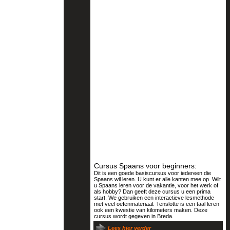
Cursus Spaans voor beginners:
Dit is een goede basiscursus voor iedereen die
Spaans wil leren. U kunt er alle kanten mee op. Wilt
u Spaans leren voor de vakantie, voor het werk of
als hobby? Dan geeft deze cursus u een prima
start. We gebruiken een interactieve lesmethode
met veel oefenmateriaal. Tenslotte is een taal leren
ook een kwestie van kilometers maken. Deze
cursus wordt gegeven in Breda.
Lees hier verder