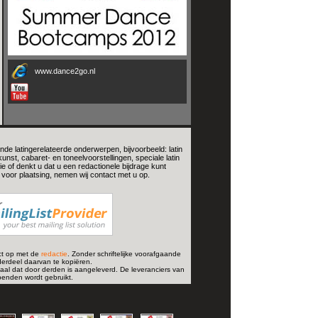
www.dance2go.nl
nde latingerelateerde onderwerpen, bijvoorbeeld: latin
nst, cabaret- en toneelvoorstellingen, speciale latin
e of denkt u dat u een redactionele bijdrage kunt
voor plaatsing, nemen wij contact met u op.
ct op met de
redactie
. Zonder schriftelijke voorafgaande
derdeel daarvan te kopiëren.
iaal dat door derden is aangeleverd. De leveranciers van
bbenden wordt gebruikt.